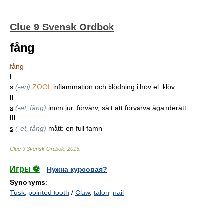
Clue 9 Svensk Ordbok
fång
fång
I
s
(-en)
ZOOL
inflammation och blödning i hov
el.
klöv
II
s
(-et, fång)
inom jur. förvärv, sätt att förvärva äganderätt
III
s
(-et, fång)
mått: en full famn
Clue 9 Svensk Ordbok
.
2015
.
Игры ⚽
Нужна курсовая?
Synonyms
:
Tusk
,
pointed tooth
/
Claw
,
talon
,
nail