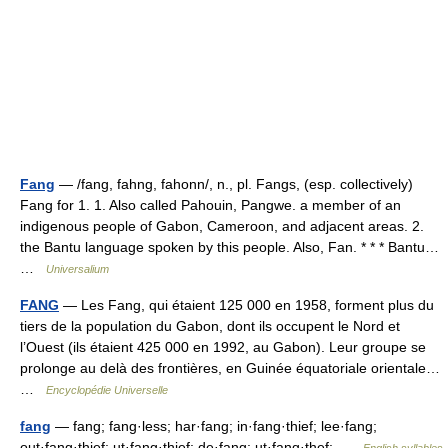
Fang
— /fang, fahng, fahonn/, n., pl. Fangs, (esp. collectively)
Fang for 1. 1. Also called Pahouin, Pangwe. a member of an
indigenous people of Gabon, Cameroon, and adjacent areas. 2.
the Bantu language spoken by this people. Also, Fan. * * * Bantu…
…
Universalium
FANG
— Les Fang, qui étaient 125 000 en 1958, forment plus du
tiers de la population du Gabon, dont ils occupent le Nord et
l’Ouest (ils étaient 425 000 en 1992, au Gabon). Leur groupe se
prolonge au delà des frontières, en Guinée équatoriale orientale…
…
Encyclopédie Universelle
fang
— fang; fang·less; har·fang; in·fang·thief; lee·fang;
out·fang·thief; ut·fang·thief; de·fang; ut·fang·thef; …