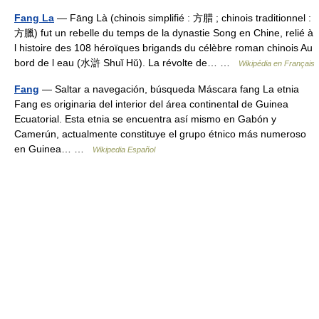
Fang La
— Fāng Là (chinois simplifié : 方腊 ; chinois traditionnel :
方臘) fut un rebelle du temps de la dynastie Song en Chine, relié à
l histoire des 108 héroïques brigands du célèbre roman chinois Au
bord de l eau (水滸 Shuǐ Hǔ). La révolte de… …
Wikipédia en Français
Fang
— Saltar a navegación, búsqueda Máscara fang La etnia
Fang es originaria del interior del área continental de Guinea
Ecuatorial. Esta etnia se encuentra así mismo en Gabón y
Camerún, actualmente constituye el grupo étnico más numeroso
en Guinea… …
Wikipedia Español