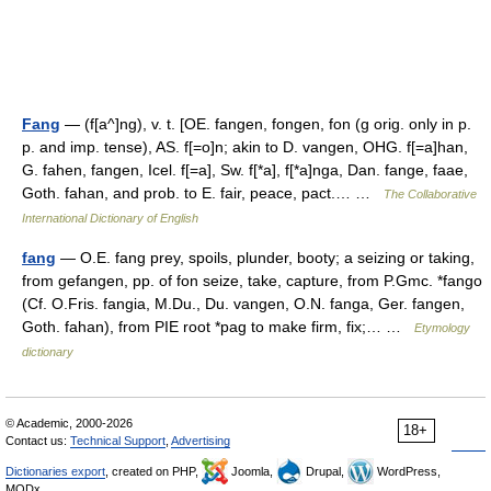
Fang
— (f[a^]ng), v. t. [OE. fangen, fongen, fon (g orig. only in p.
p. and imp. tense), AS. f[=o]n; akin to D. vangen, OHG. f[=a]han,
G. fahen, fangen, Icel. f[=a], Sw. f[*a], f[*a]nga, Dan. fange, faae,
Goth. fahan, and prob. to E. fair, peace, pact.… …
The Collaborative
International Dictionary of English
fang
— O.E. fang prey, spoils, plunder, booty; a seizing or taking,
from gefangen, pp. of fon seize, take, capture, from P.Gmc. *fango
(Cf. O.Fris. fangia, M.Du., Du. vangen, O.N. fanga, Ger. fangen,
Goth. fahan), from PIE root *pag to make firm, fix;… …
Etymology
dictionary
© Academic, 2000-2026
18+
Contact us:
Technical Support
,
Advertising
Dictionaries export
, created on PHP,
Joomla,
Drupal,
WordPress,
MODx.