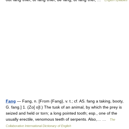
English syllables
Fang
— Fang, n. [From {Fang}, v. t.; cf. AS. fang a taking, booty,
G. fang.] 1. (Zo[ o]l.) The tusk of an animal, by which the prey is
seized and held or torn; a long pointed tooth; esp., one of the
usually erectile, venomous teeth of serpents. Also,… …
The
Collaborative International Dictionary of English