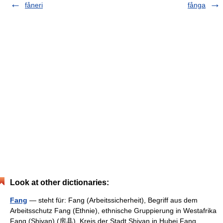
fåneri
fånga
Look at other dictionaries:
Fang
— steht für: Fang (Arbeitssicherheit), Begriff aus dem
Arbeitsschutz Fang (Ethnie), ethnische Gruppierung in Westafrika
Fang (Shiyan) (房县), Kreis der Stadt Shiyan in Hubei Fang