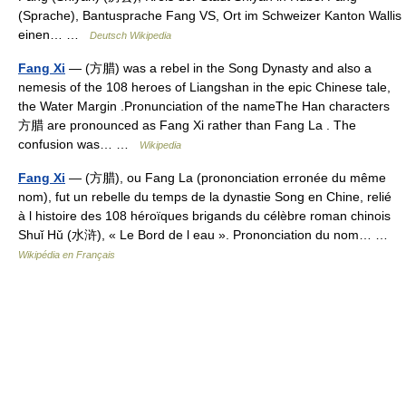
(Sprache), Bantusprache Fang VS, Ort im Schweizer Kanton Wallis
einen… …
Deutsch Wikipedia
Fang Xi
— (方腊) was a rebel in the Song Dynasty and also a
nemesis of the 108 heroes of Liangshan in the epic Chinese tale,
the Water Margin .Pronunciation of the nameThe Han characters
方腊 are pronounced as Fang Xi rather than Fang La . The
confusion was… …
Wikipedia
Fang Xi
— (方腊), ou Fang La (prononciation erronée du même
nom), fut un rebelle du temps de la dynastie Song en Chine, relié
à l histoire des 108 héroïques brigands du célèbre roman chinois
Shuǐ Hǔ (水浒), « Le Bord de l eau ». Prononciation du nom… …
Wikipédia en Français